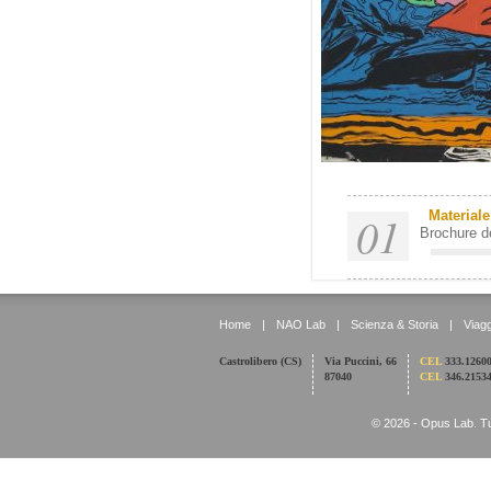
01
Materiale
Brochure de
Home
|
NAO Lab
|
Scienza & Storia
|
Viagg
Castrolibero (CS)
Via Puccini, 66
CEL
333.1260
87040
CEL
346.2153
© 2026 - Opus Lab. Tutti