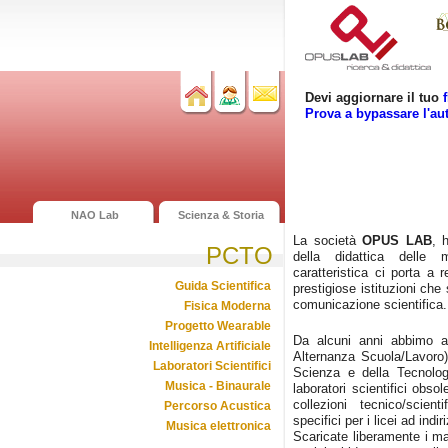
Devi aggiornare il tuo
Prova a bypassare l'au
NAO Lab
Scienza & Storia
La società
OPUS LAB
, 
PCTO
della didattica delle m
caratteristica ci porta a 
Guida Scientifica
prestigiose istituzioni che
comunicazione scientifica.
Fisica Moderna
Progetto Wearable
Da alcuni anni abbimo a
Intelligenza Artificiale
Alternanza Scuola/Lavoro).
Laboratori Scientifici
Scienza e della Tecnologi
Musica - Binaurale
laboratori scientifici obso
collezioni tecnico/scien
Percorso Acustica
specifici per i licei ad indi
Musica elettronica
Scaricate liberamente i mate