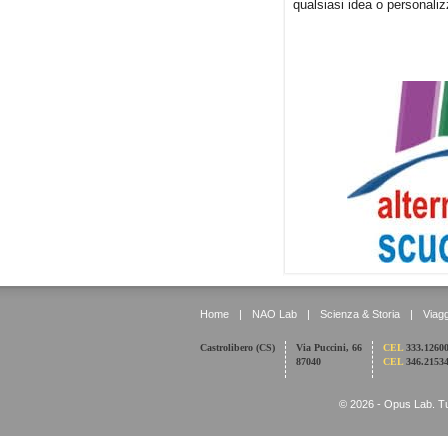
qualsiasi idea o personali
Home
|
NAO Lab
|
Scienza & Storia
|
Viagg
Castrolibero (CS)
Via Puccini, 66
CEL
333.1260
87040
CEL
346.2153
© 2026 - Opus Lab. Tutti