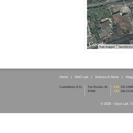
Home
|
NAO Lab
|
Scienza & Storia
|
Viagg
Castrolibero (CS)
Via Puccini, 66
CEL
333.1260
87040
CEL
346.2153
© 2026 - Opus Lab. Tutti